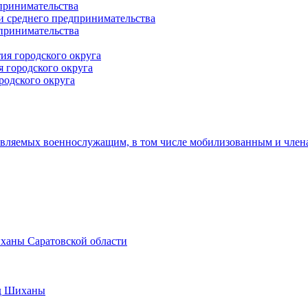
принимательства
и среднего предпринимательства
дпринимательства
ия городского округа
 городского округа
родского округа
авляемых военнослужащим, в том числе мобилизованным и член
иханы Саратовской области
од Шиханы