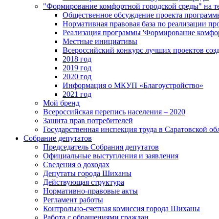
"Формирование комфортной городской среды" на
Общественное обсуждение проекта программ
Нормативная правовая база по реализации п
Реализация программы 'Формирование комфо
Местные инициативы
Всероссийский конкурс лучших проектов соз
2018 год
2019 год
2020 год
Информация о МКУП «Благоустройство»
2021 год
Мой бренд
Всероссийская перепись населения – 2020
Защита прав потребителей
Государственная инспекция труда в Саратовской об
Собрание депутатов
Председатель Собрания депутатов
Официальные выступления и заявления
Сведения о доходах
Депутаты города Шиханы
Действующая структура
Нормативно-правовые акты
Регламент работы
Контрольно-счетная комиссия города Шиханы
Работа с обращениями граждан