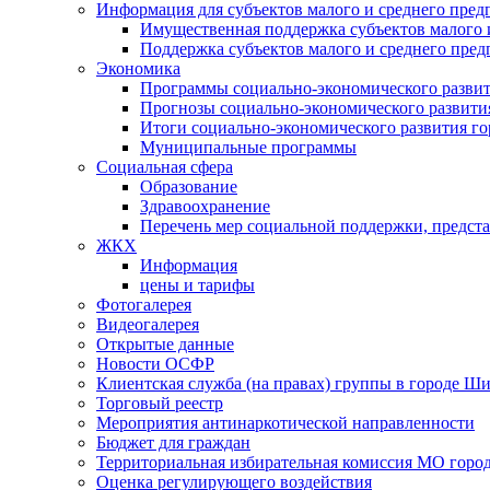
Информация для субъектов малого и среднего пред
Имущественная поддержка субъектов малого 
Поддержка субъектов малого и среднего пре
Экономика
Программы социально-экономического развит
Прогнозы социально-экономического развития
Итоги социально-экономического развития го
Муниципальные программы
Социальная сфера
Образование
Здравоохранение
Перечень мер социальной поддержки, предст
ЖКХ
Информация
цены и тарифы
Фотогалерея
Видеогалерея
Открытые данные
Новости ОСФР
Клиентская служба (на правах) группы в городе Ш
Торговый реестр
Мероприятия антинаркотической направленности
Бюджет для граждан
Территориальная избирательная комиссия МО гор
Оценка регулирующего воздействия